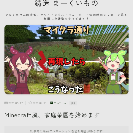
鋳造 まーくいもの
アルミニウムは砂型、ホワイトメタル・ピューター・錫は耐熱シリコーン等を
利用した鋳造をやってます！
2026.05.17
2026.07.31
YouTube
PR
Minecraft風、家庭菜園を始めます
記事内に商品プロモーションを含む場合があります