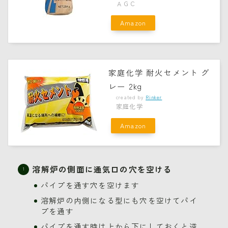
ＡＧＣ
Amazon
家庭化学 耐火セメント グ
レー 2kg
created by
Rinker
家庭化学
Amazon
溶解炉の側面に通気口の穴を空ける
パイプを通す穴を空けます
溶解炉の内側になる型にも穴を空けてパイ
プを通す
パイプを通す時は上から下にしておくと逆