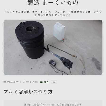
鋳造 まーくいもの
アルミニウムは砂型、ホワイトメタル・ピューター・錫は耐熱シリコーン等を
利用した鋳造をやってます！
2024.06.08
2024.10.22
鋳造
PR
アルミ溶解炉の作り方
記事内に商品プロモーションを含む場合があります