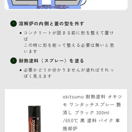
溶解炉の内側と蓋の型を外す
コンクリートが固まる前に形を整えて置け
ば
この時に形を削って整える必要は無いと思
います
耐熱塗料（スプレー）を塗る
必要かどうか分かりませんが塗ればそれっ
ぽく見えます
okitsumo 耐熱塗料 オキツ
モ ワンタッチスプレー 艶
消し ブラック 300ml
/650℃ 黒 塗料 バイク 車
焼却炉