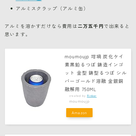
アルミスクラップ（アルミ缶）
アルミを溶かすだけなら費用は
二万五千円
で出来ると
思います。
moumoujp 坩堝 炭化ケイ
素黒鉛るつぼ 鋳造インゴ
ット 金型 鋳型るつぼ シル
バーゴールド溶融 金銀銅
融解用 750ML
created by
Rinker
moumoujp
Amazon