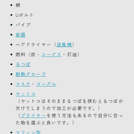
網
Uボルト
パイプ
容器
ヘアドライヤー（
送風機
）
燃料（炭・
コークス
・灯油）
るつぼ
耐熱グローブ
マスク
・
ゴーグル
ヤットコ
（ヤットコはそのままるつぼを挟むとるつぼが
欠けてしまうので加工が必要です。）
（
プライヤー
を使う方法もあるので自分に合っ
た物を選ぶと良いです。）
マフィン型