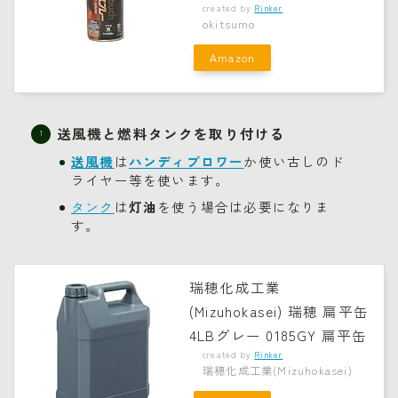
created by
Rinker
okitsumo
Amazon
送風機と燃料タンクを取り付ける
送風機
は
ハンディブロワー
か使い古しのド
ライヤー等を使います。
タンク
は
灯油
を使う場合は必要になりま
す。
瑞穂化成工業
(Mizuhokasei) 瑞穂 扁平缶
4LBグレー 0185GY 扁平缶
created by
Rinker
瑞穂化成工業(Mizuhokasei)