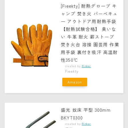
[Fieekty] 耐熱グローブ キ
ャンプ 焚き火 バーベキュ
ー アウトドア用耐熱手袋
【耐熱試験合格】 臭いな
い 牛革 耐火 薪ストーブ
焚き火台 溶接 園芸用 作業
用手袋 裏付き吸汗 高温耐
性350℃
created by
Rinker
Fieekty
Amazon
盛光 奴床 平型 300mm
BKYT0300
created by
Rinker