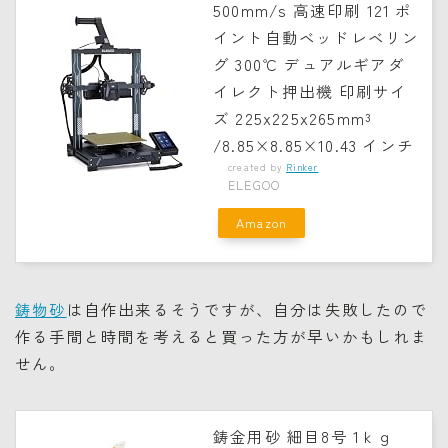
500mm/s 高速印刷 121 ポ
イント自動ベッドレベリン
グ 300℃ デュアルギアダ
イレクト押出機 印刷サイ
ズ 225x225x265mm³
/8.85×8.85×10.43 インチ
created by
Rinker
ELEGOO
Amazon
鋳物砂
は自作出来るそうですが、自分は失敗したので
作る手間と時間を考えると買った方が早いかもしれま
せん。
鋳金用砂 細目8号 1ｋｇ