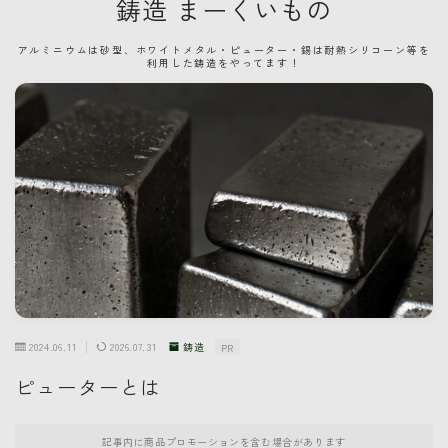
鋳造 まーくいもの
アルミニウムは砂型、ホワイトメタル・ピューター・錫は耐熱シリコーン等を
利用した鋳造をやってます！
2024.06.11
2026.07.31
鋳造
PR
ピューターとは
記事内に商品プロモーションを含む場合があります