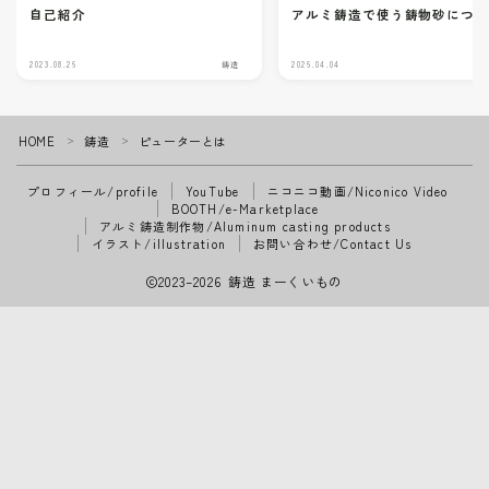
自己紹介
アルミ鋳造で使う鋳物砂につ
2023.08.26
鋳造
2026.04.04
HOME
鋳造
ピューターとは
＞
＞
プロフィール/profile
YouTube
ニコニコ動画/Niconico Video
BOOTH/e-Marketplace
アルミ鋳造制作物/Aluminum casting products
イラスト/illustration
お問い合わせ/Contact Us
2023–2026 鋳造 まーくいもの